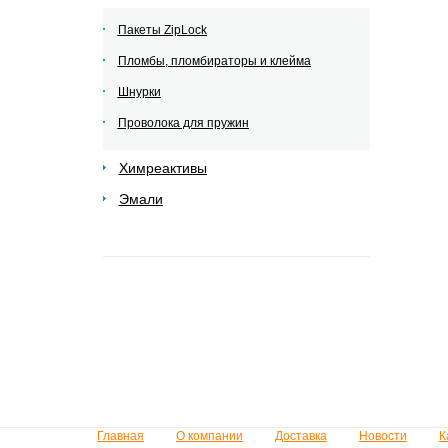
Пакеты ZipLock
Пломбы, пломбираторы и клейма
Шнурки
Проволока для пружин
Химреактивы
Эмали
Главная
О компании
Доставка
Новости
К