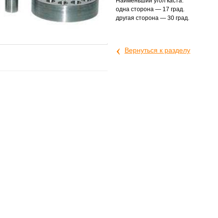
Наименьший угол каста:
одна сторона — 17 град.
другая сторона — 30 град.
‹
Вернуться к разделу