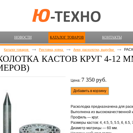
НОВОСТИ
КАТАЛОГ ТОВАРОВ
КОНТАКТЫ
РАСК
Каталог товаров
Рихтовка, ковка
Анки, расколотки, вырубки
КОЛОТКА КАСТОВ КРУГ 4-12 ММ 
МЕРОВ)
7 350 руб.
Цена:
Добавить в корзину
Расколодка предназначена для раск
Выполнена из высококачественной 
Профиль — круг.
Размеры кастов: 4, 4.5, 5, 5.5, 6, 6.5, 7,
Диаметр матрицы — 60 мм.