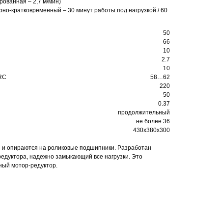
рованная – 2,7 м/мин)
но-кратковременный – 30 минут работы под нагрузкой / 60
50
66
10
2.7
10
HRC
58…62
220
50
0.37
продолжительный
не более 36
430x380x300
и и опираются на роликовые подшипники. Разработан
едуктора, надежно замыкающий все нагрузки. Это
ный мотор-редуктор.