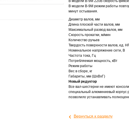
В модели В-9М 220В скорость фикси
В модели В-9М режим работы повтор
минут остывания.
Диаметр валов, мм
Длина плоской части валов, мм
Максимальный развод валов, мм
Скорость прокатки, м/мин
Количество ручьев
Твердость поверхности валов, ед. 
Номинальное напряжение сети, В
Частота тока, Гц
Потребляемая мощность, кВт
Режим работы
Вес в сборе, кг
Габариты, мм (ШхВхГ)
Новый редуктор
Все вал-шестерни не имеют консол
специальный алюминиевый корпус р
позволило устанавливать полноцен
‹
Вернуться к разделу