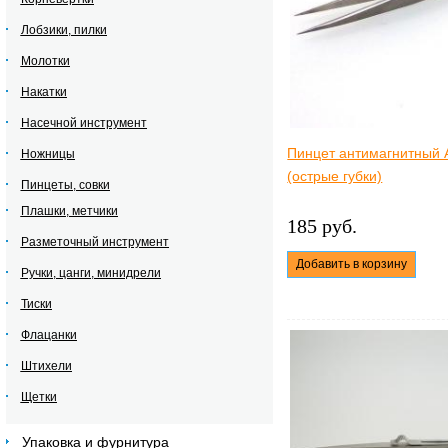
Лобзики, пилки
Молотки
Накатки
Насечной инструмент
Пинцет антимагнитный 
Ножницы
(острые губки)
Пинцеты, совки
Плашки, метчики
185 руб.
Разметочный инструмент
Добавить в корзину
Ручки, цанги, минидрели
Тиски
Флацанки
Штихели
Щетки
Упаковка и фурнитура