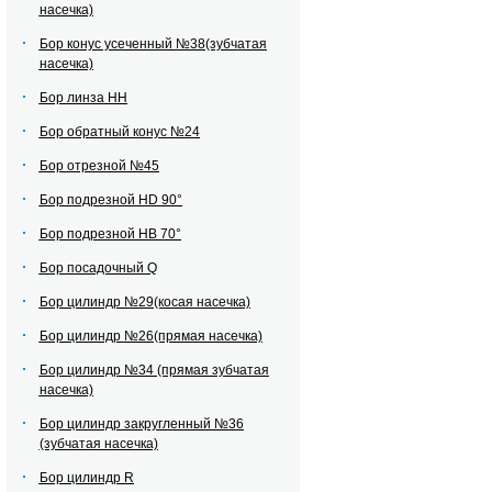
насечка)
Бор конус усеченный №38(зубчатая
насечка)
Бор линза НН
Бор обратный конус №24
Бор отрезной №45
Бор подрезной HD 90°
Бор подрезной HВ 70°
Бор посадочный Q
Бор цилиндр №29(косая насечка)
Бор цилиндр №26(прямая насечка)
Бор цилиндр №34 (прямая зубчатая
насечка)
Бор цилиндр закругленный №36
(зубчатая насечка)
Бор цилиндр R