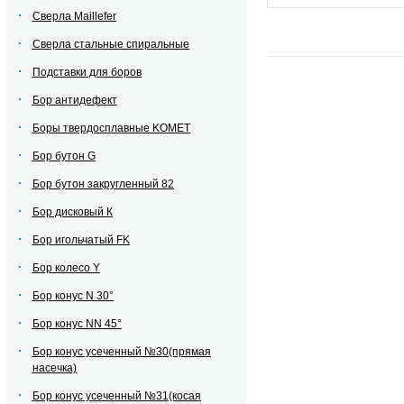
Сверла Maillefer
Сверла стальные спиральные
Подставки для боров
Бор антидефект
Боры твердосплавные KOMET
Бор бутон G
Бор бутон закругленный 82
Бор дисковый К
Бор игольчатый FK
Бор колесо Y
Бор конус N 30°
Бор конус NN 45°
Бор конус усеченный №30(прямая
насечка)
Бор конус усеченный №31(косая