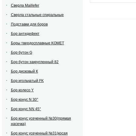
Сверла Maillefer
Сверла стальные спиральные
Подставки для боров
Бор антидефект
Боры твердосплавные KOMET
Бор бутон G
Бор бутон закругленный 82
Бор дисковый К
Бор игольчатый FK
Бор колесо Y
Бор конус N 30°
Бор конус NN 45°
Бор конус усеченный №30(прямая
насечка)
Бор конус усеченный №31(косая