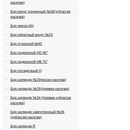
насечка)
Бор конус усеченный №38(зубчатая
насечка)
Бор линза НН
Бор обратный конус №24
Бор отрезной №45
Бор подрезной HD 90°
Бор подрезной HВ 70°
Бор посадочный Q
Бор цилиндр №29(косая насечка)
Бор цилиндр №26(прямая насечка)
Бор цилиндр №34 (прямая зубчатая
насечка)
Бор цилиндр закругленный №36
(зубчатая насечка)
Бор цилиндр R