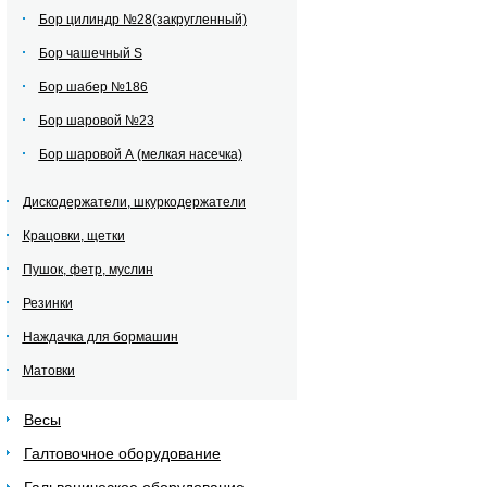
Бор цилиндр №28(закругленный)
Бор чашечный S
Бор шабер №186
Бор шаровой №23
Бор шаровой А (мелкая насечка)
Дискодержатели, шкуркодержатели
Крацовки, щетки
Пушок, фетр, муслин
Резинки
Наждачка для бормашин
Матовки
Весы
Галтовочное оборудование