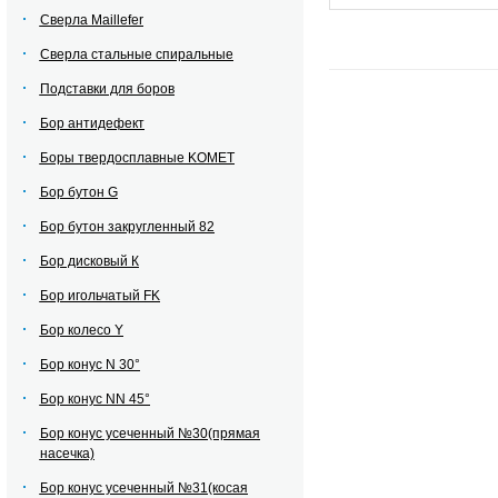
Сверла Maillefer
Сверла стальные спиральные
Подставки для боров
Бор антидефект
Боры твердосплавные KOMET
Бор бутон G
Бор бутон закругленный 82
Бор дисковый К
Бор игольчатый FK
Бор колесо Y
Бор конус N 30°
Бор конус NN 45°
Бор конус усеченный №30(прямая
насечка)
Бор конус усеченный №31(косая