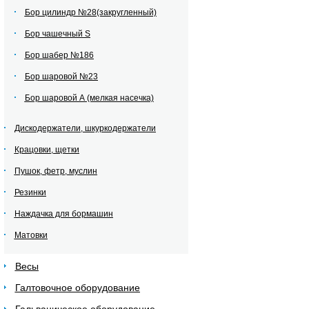
Бор цилиндр №28(закругленный)
Бор чашечный S
Бор шабер №186
Бор шаровой №23
Бор шаровой А (мелкая насечка)
Дискодержатели, шкуркодержатели
Крацовки, щетки
Пушок, фетр, муслин
Резинки
Наждачка для бормашин
Матовки
Весы
Галтовочное оборудование