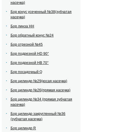
насечка)
Бор конус усеченный №38(зубчатая
насечка)
Бор линза НН
Бор обратный конус №24
Бор отрезной №45
Бор подрезной HD 90°
Бор подрезной HВ 70°
Бор посадочный Q
Бор цилиндр №29(косая насечка)
Бор цилиндр №26(прямая насечка)
Бор цилиндр №34 (прямая зубчатая
насечка)
Бор цилиндр закругленный №36
(зубчатая насечка)
Бор цилиндр R