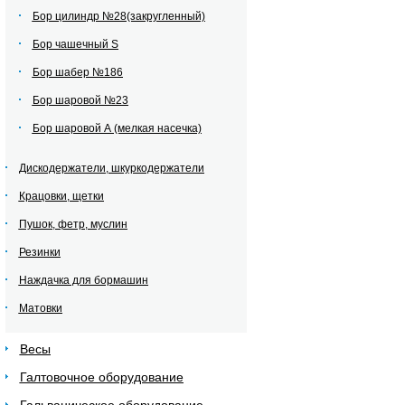
Бор цилиндр №28(закругленный)
Бор чашечный S
Бор шабер №186
Бор шаровой №23
Бор шаровой А (мелкая насечка)
Дискодержатели, шкуркодержатели
Крацовки, щетки
Пушок, фетр, муслин
Резинки
Наждачка для бормашин
Матовки
Весы
Галтовочное оборудование