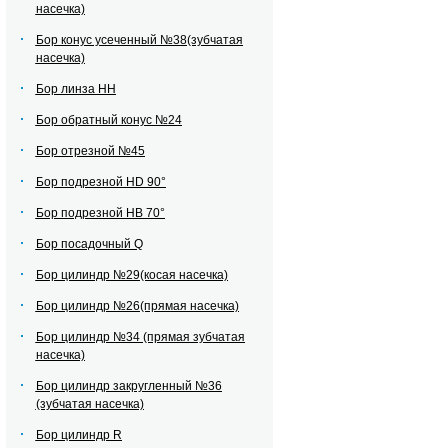
насечка)
Бор конус усеченный №38(зубчатая
насечка)
Бор линза НН
Бор обратный конус №24
Бор отрезной №45
Бор подрезной HD 90°
Бор подрезной HВ 70°
Бор посадочный Q
Бор цилиндр №29(косая насечка)
Бор цилиндр №26(прямая насечка)
Бор цилиндр №34 (прямая зубчатая
насечка)
Бор цилиндр закругленный №36
(зубчатая насечка)
Бор цилиндр R