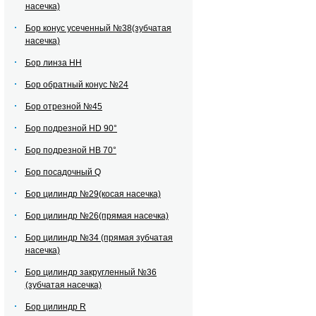
насечка)
Бор конус усеченный №38(зубчатая
насечка)
Бор линза НН
Бор обратный конус №24
Бор отрезной №45
Бор подрезной HD 90°
Бор подрезной HВ 70°
Бор посадочный Q
Бор цилиндр №29(косая насечка)
Бор цилиндр №26(прямая насечка)
Бор цилиндр №34 (прямая зубчатая
насечка)
Бор цилиндр закругленный №36
(зубчатая насечка)
Бор цилиндр R