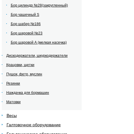
Бор цилиндр №28(закругленный)
Бор чашечный S
Бор шабер №186
Бор шаровой №23
Бор шаровой А (мелкая насечка)
Дискодержатели, шкуркодержатели
Крацовки, щетки
Пушок, фетр, муслин
Резинки
Наждачка для бормашин
Матовки
Весы
Галтовочное оборудование