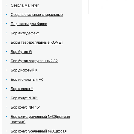
Сверла Maillefer
Сверла стальные спиральные
Подставки для боров
Бор антидефект
Боры твердосплавные KOMET
Бор бутон G
Бор бутон закругленный 82
Бор дисковый К
Бор игольчатый FK
Бор колесо Y
Бор конус N 30°
Бор конус NN 45°
Бор конус усеченный №30(прямая
насечка)
Бор конус усеченный №31(косая