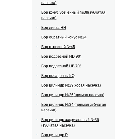
насечка)
Бор конус усеченный №38(зубчатая
насечка)
Бор линза НН
Бор обратный конус №24
Бор отрезной №45
Бор подрезной HD 90°
Бор подрезной HВ 70°
Бор посадочный Q
Бор цилиндр №29(косая насечка)
Бор цилиндр №26(прямая насечка)
Бор цилиндр №34 (прямая зубчатая
насечка)
Бор цилиндр закругленный №36
(зубчатая насечка)
Бор цилиндр R