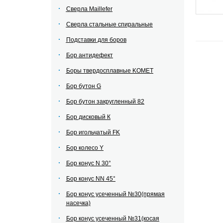
Сверла Maillefer
Сверла стальные спиральные
Подставки для боров
Бор антидефект
Боры твердосплавные KOMET
Бор бутон G
Бор бутон закругленный 82
Бор дисковый К
Бор игольчатый FK
Бор колесо Y
Бор конус N 30°
Бор конус NN 45°
Бор конус усеченный №30(прямая
насечка)
Бор конус усеченный №31(косая