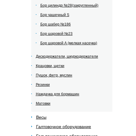
Бор цилиндр №28(закругленный)
Бор чашечный S
Бор шабер №186
Бор шаровой №23
Бор шаровой А (мелкая насечка)
Дискодержатели, шкуркодержатели
Крацовки, щетки
Пушок, фетр, муслин
Резинки
Наждачка для бормашин
Матовки
Весы
Галтовочное оборудование