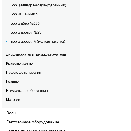
Бор цилиндр №28(закругленный)
Бор чашечный S
Бор шабер №186
Бор шаровой №23
Бор шаровой А (мелкая насечка)
Дискодержатели, шкуркодержатели
Крацовки, щетки
Пушок, фетр, муслин
Резинки
Наждачка для бормашин
Матовки
Весы
Галтовочное оборудование