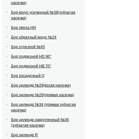
насечка)
Бор конус усеченный №38(зубчатая
насечка)
Бор линза НН
Бор обратный конус №24
Бор отрезной №45
Бор подрезной HD 90°
Бор подрезной HВ 70°
Бор посадочный Q
Бор цилиндр №29(косая насечка)
Бор цилиндр №26(прямая насечка)
Бор цилиндр №34 (прямая зубчатая
насечка)
Бор цилиндр закругленный №36
(зубчатая насечка)
Бор цилиндр R