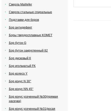
Сверла Maillefer
Сверла стальные спиральные
Подставки для боров
Бор антидефект
Боры твердосплавные KOMET
Бор бутон G
Бор бутон закругленный 82
Бор дисковый К
Бор игольчатый FK
Бор колесо Y
Бор конус N 30°
Бор конус NN 45°
Бор конус усеченный №30(прямая
насечка)
Бор конус усеченный №31(косая