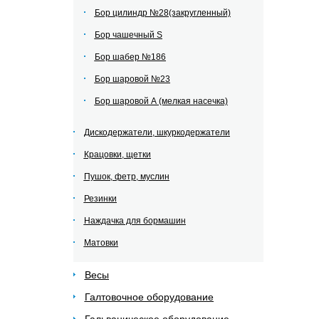
Бор цилиндр №28(закругленный)
Бор чашечный S
Бор шабер №186
Бор шаровой №23
Бор шаровой А (мелкая насечка)
Дискодержатели, шкуркодержатели
Крацовки, щетки
Пушок, фетр, муслин
Резинки
Наждачка для бормашин
Матовки
Весы
Галтовочное оборудование