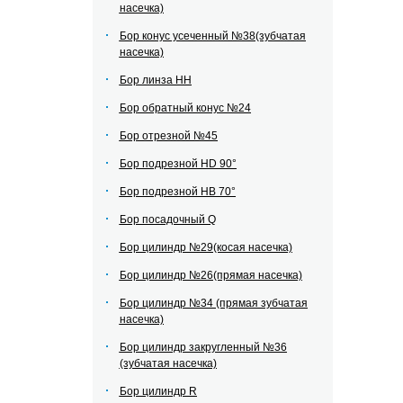
насечка)
Бор конус усеченный №38(зубчатая
насечка)
Бор линза НН
Бор обратный конус №24
Бор отрезной №45
Бор подрезной HD 90°
Бор подрезной HВ 70°
Бор посадочный Q
Бор цилиндр №29(косая насечка)
Бор цилиндр №26(прямая насечка)
Бор цилиндр №34 (прямая зубчатая
насечка)
Бор цилиндр закругленный №36
(зубчатая насечка)
Бор цилиндр R