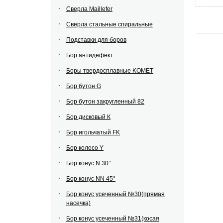
Сверла Maillefer
Сверла стальные спиральные
Подставки для боров
Бор антидефект
Боры твердосплавные KOMET
Бор бутон G
Бор бутон закругленный 82
Бор дисковый К
Бор игольчатый FK
Бор колесо Y
Бор конус N 30°
Бор конус NN 45°
Бор конус усеченный №30(прямая
насечка)
Бор конус усеченный №31(косая