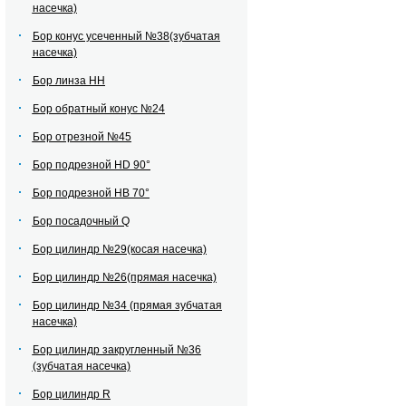
насечка)
Бор конус усеченный №38(зубчатая
насечка)
Бор линза НН
Бор обратный конус №24
Бор отрезной №45
Бор подрезной HD 90°
Бор подрезной HВ 70°
Бор посадочный Q
Бор цилиндр №29(косая насечка)
Бор цилиндр №26(прямая насечка)
Бор цилиндр №34 (прямая зубчатая
насечка)
Бор цилиндр закругленный №36
(зубчатая насечка)
Бор цилиндр R