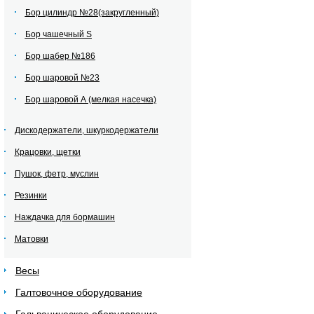
Бор цилиндр №28(закругленный)
Бор чашечный S
Бор шабер №186
Бор шаровой №23
Бор шаровой А (мелкая насечка)
Дискодержатели, шкуркодержатели
Крацовки, щетки
Пушок, фетр, муслин
Резинки
Наждачка для бормашин
Матовки
Весы
Галтовочное оборудование