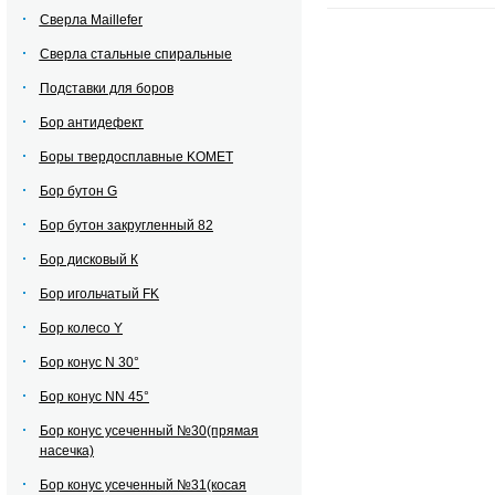
Сверла Maillefer
Сверла стальные спиральные
Подставки для боров
Бор антидефект
Боры твердосплавные KOMET
Бор бутон G
Бор бутон закругленный 82
Бор дисковый К
Бор игольчатый FK
Бор колесо Y
Бор конус N 30°
Бор конус NN 45°
Бор конус усеченный №30(прямая
насечка)
Бор конус усеченный №31(косая