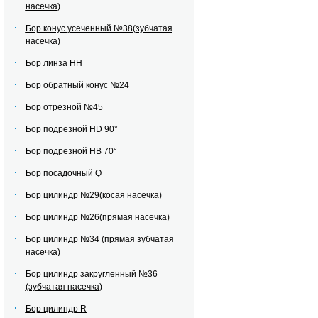
насечка)
Бор конус усеченный №38(зубчатая
насечка)
Бор линза НН
Бор обратный конус №24
Бор отрезной №45
Бор подрезной HD 90°
Бор подрезной HВ 70°
Бор посадочный Q
Бор цилиндр №29(косая насечка)
Бор цилиндр №26(прямая насечка)
Бор цилиндр №34 (прямая зубчатая
насечка)
Бор цилиндр закругленный №36
(зубчатая насечка)
Бор цилиндр R