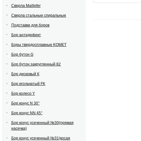
Сверла Maillefer
Сверла стальные спиральные
Подставки для боров
Бор антидефект
Боры твердосплавные KOMET
Бор бутон G
Бор бутон закругленный 82
Бор дисковый К
Бор игольчатый FK
Бор колесо Y
Бор конус N 30°
Бор конус NN 45°
Бор конус усеченный №30(прямая
насечка)
Бор конус усеченный №31(косая