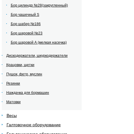
Бор цилиндр №28(закругленный)
Бор чашечный S
Бор шабер №186
Бор шаровой №23
Бор шаровой А (мелкая насечка)
Дискодержатели, шкуркодержатели
Крацовки, щетки
Пушок, фетр, муслин
Резинки
Наждачка для бормашин
Матовки
Весы
Галтовочное оборудование