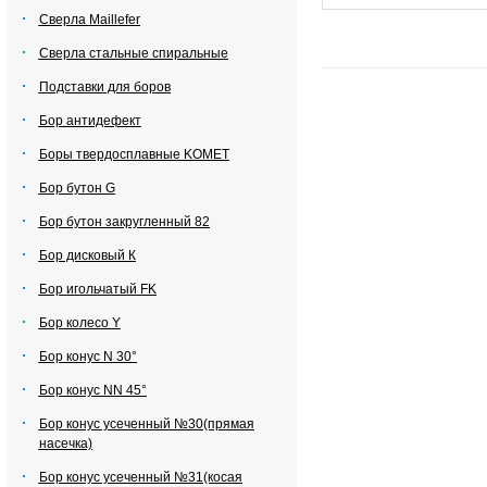
Сверла Maillefer
Сверла стальные спиральные
Подставки для боров
Бор антидефект
Боры твердосплавные KOMET
Бор бутон G
Бор бутон закругленный 82
Бор дисковый К
Бор игольчатый FK
Бор колесо Y
Бор конус N 30°
Бор конус NN 45°
Бор конус усеченный №30(прямая
насечка)
Бор конус усеченный №31(косая