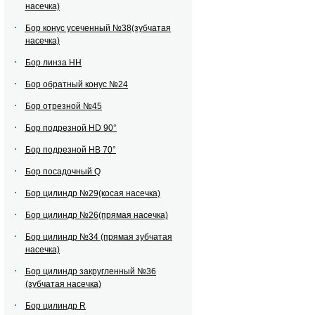
насечка)
Бор конус усеченный №38(зубчатая
насечка)
Бор линза НН
Бор обратный конус №24
Бор отрезной №45
Бор подрезной HD 90°
Бор подрезной HВ 70°
Бор посадочный Q
Бор цилиндр №29(косая насечка)
Бор цилиндр №26(прямая насечка)
Бор цилиндр №34 (прямая зубчатая
насечка)
Бор цилиндр закругленный №36
(зубчатая насечка)
Бор цилиндр R