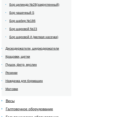
Бор цилиндр №28(закругленный)
Бор чашечный S
Бор шабер №186
Бор шаровой №23
Бор шаровой А (мелкая насечка)
Дискодержатели, шкуркодержатели
Крацовки, щетки
Пушок, фетр, муслин
Резинки
Наждачка для бормашин
Матовки
Весы
Галтовочное оборудование