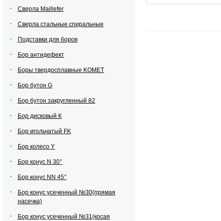
Сверла Maillefer
Сверла стальные спиральные
Подставки для боров
Бор антидефект
Боры твердосплавные KOMET
Бор бутон G
Бор бутон закругленный 82
Бор дисковый К
Бор игольчатый FK
Бор колесо Y
Бор конус N 30°
Бор конус NN 45°
Бор конус усеченный №30(прямая
насечка)
Бор конус усеченный №31(косая