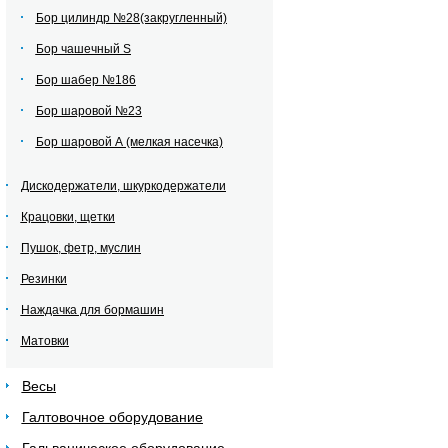
Бор цилиндр №28(закругленный)
Бор чашечный S
Бор шабер №186
Бор шаровой №23
Бор шаровой А (мелкая насечка)
Дискодержатели, шкуркодержатели
Крацовки, щетки
Пушок, фетр, муслин
Резинки
Наждачка для бормашин
Матовки
Весы
Галтовочное оборудование