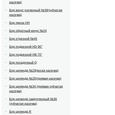
насечка)
Бор конус усеченный №38(зубчатая
насечка)
Бор линза НН
Бор обратный конус №24
Бор отрезной №45
Бор подрезной HD 90°
Бор подрезной HВ 70°
Бор посадочный Q
Бор цилиндр №29(косая насечка)
Бор цилиндр №26(прямая насечка)
Бор цилиндр №34 (прямая зубчатая
насечка)
Бор цилиндр закругленный №36
(зубчатая насечка)
Бор цилиндр R