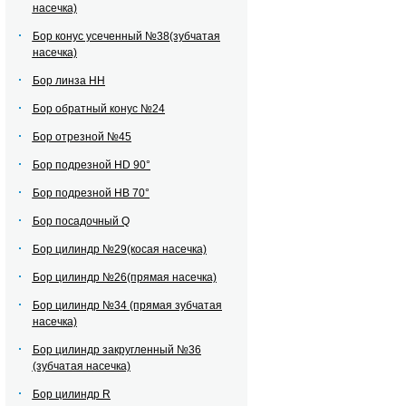
насечка)
Бор конус усеченный №38(зубчатая
насечка)
Бор линза НН
Бор обратный конус №24
Бор отрезной №45
Бор подрезной HD 90°
Бор подрезной HВ 70°
Бор посадочный Q
Бор цилиндр №29(косая насечка)
Бор цилиндр №26(прямая насечка)
Бор цилиндр №34 (прямая зубчатая
насечка)
Бор цилиндр закругленный №36
(зубчатая насечка)
Бор цилиндр R