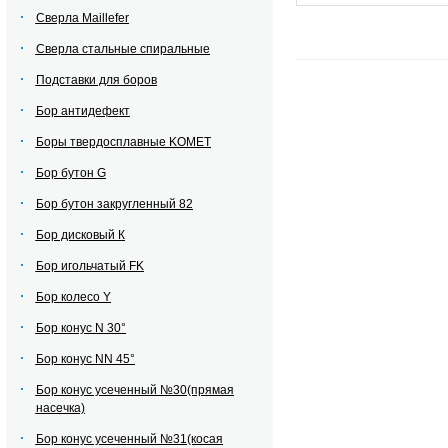
Сверла Maillefer
Сверла стальные спиральные
Подставки для боров
Бор антидефект
Боры твердосплавные KOMET
Бор бутон G
Бор бутон закругленный 82
Бор дисковый К
Бор игольчатый FK
Бор колесо Y
Бор конус N 30°
Бор конус NN 45°
Бор конус усеченный №30(прямая
насечка)
Бор конус усеченный №31(косая