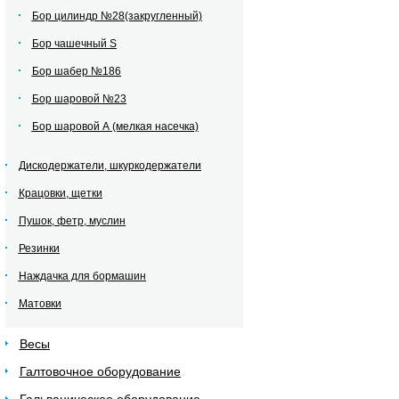
Бор цилиндр №28(закругленный)
Бор чашечный S
Бор шабер №186
Бор шаровой №23
Бор шаровой А (мелкая насечка)
Дискодержатели, шкуркодержатели
Крацовки, щетки
Пушок, фетр, муслин
Резинки
Наждачка для бормашин
Матовки
Весы
Галтовочное оборудование