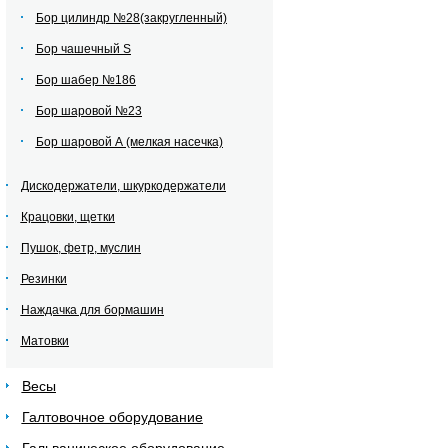
Бор цилиндр №28(закругленный)
Бор чашечный S
Бор шабер №186
Бор шаровой №23
Бор шаровой А (мелкая насечка)
Дискодержатели, шкуркодержатели
Крацовки, щетки
Пушок, фетр, муслин
Резинки
Наждачка для бормашин
Матовки
Весы
Галтовочное оборудование