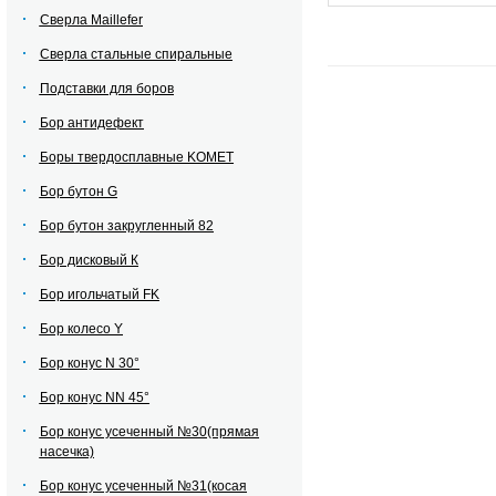
Сверла Maillefer
Сверла стальные спиральные
Подставки для боров
Бор антидефект
Боры твердосплавные KOMET
Бор бутон G
Бор бутон закругленный 82
Бор дисковый К
Бор игольчатый FK
Бор колесо Y
Бор конус N 30°
Бор конус NN 45°
Бор конус усеченный №30(прямая
насечка)
Бор конус усеченный №31(косая