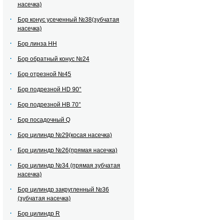
насечка)
Бор конус усеченный №38(зубчатая
насечка)
Бор линза НН
Бор обратный конус №24
Бор отрезной №45
Бор подрезной HD 90°
Бор подрезной HВ 70°
Бор посадочный Q
Бор цилиндр №29(косая насечка)
Бор цилиндр №26(прямая насечка)
Бор цилиндр №34 (прямая зубчатая
насечка)
Бор цилиндр закругленный №36
(зубчатая насечка)
Бор цилиндр R