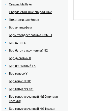
Сверла Maillefer
Сверла стальные спиральные
Подставки для боров
Бор антидефект
Боры твердосплавные KOMET
Бор бутон G
Бор бутон закругленный 82
Бор дисковый К
Бор игольчатый FK
Бор колесо Y
Бор конус N 30°
Бор конус NN 45°
Бор конус усеченный №30(прямая
насечка)
Бор конус усеченный №31(косая