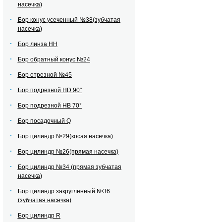
насечка)
Бор конус усеченный №38(зубчатая
насечка)
Бор линза НН
Бор обратный конус №24
Бор отрезной №45
Бор подрезной HD 90°
Бор подрезной HВ 70°
Бор посадочный Q
Бор цилиндр №29(косая насечка)
Бор цилиндр №26(прямая насечка)
Бор цилиндр №34 (прямая зубчатая
насечка)
Бор цилиндр закругленный №36
(зубчатая насечка)
Бор цилиндр R