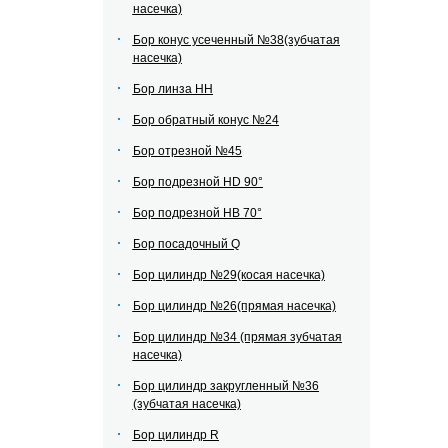
насечка)
Бор конус усеченный №38(зубчатая
насечка)
Бор линза НН
Бор обратный конус №24
Бор отрезной №45
Бор подрезной HD 90°
Бор подрезной HВ 70°
Бор посадочный Q
Бор цилиндр №29(косая насечка)
Бор цилиндр №26(прямая насечка)
Бор цилиндр №34 (прямая зубчатая
насечка)
Бор цилиндр закругленный №36
(зубчатая насечка)
Бор цилиндр R