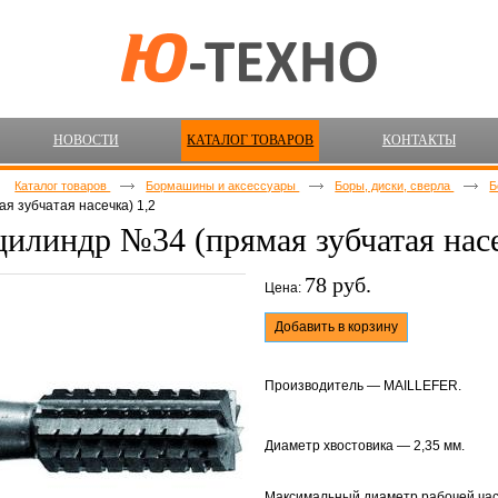
НОВОСТИ
КАТАЛОГ ТОВАРОВ
КОНТАКТЫ
Каталог товаров
Бормашины и аксессуары
Боры, диски, сверла
Б
я зубчатая насечка) 1,2
цилиндр №34 (прямая зубчатая насе
78 руб.
Цена:
Добавить в корзину
Производитель — MAILLEFER.
Диаметр хвостовика — 2,35 мм.
Максимальный диаметр рабочей час