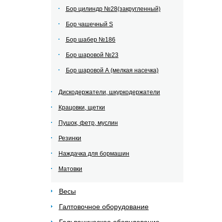
Бор цилиндр №28(закругленный)
Бор чашечный S
Бор шабер №186
Бор шаровой №23
Бор шаровой А (мелкая насечка)
Дискодержатели, шкуркодержатели
Крацовки, щетки
Пушок, фетр, муслин
Резинки
Наждачка для бормашин
Матовки
Весы
Галтовочное оборудование