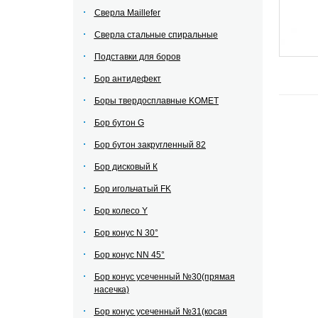
Сверла Maillefer
Сверла стальные спиральные
Подставки для боров
Бор антидефект
Боры твердосплавные KOMET
Бор бутон G
Бор бутон закругленный 82
Бор дисковый К
Бор игольчатый FK
Бор колесо Y
Бор конус N 30°
Бор конус NN 45°
Бор конус усеченный №30(прямая
насечка)
Бор конус усеченный №31(косая