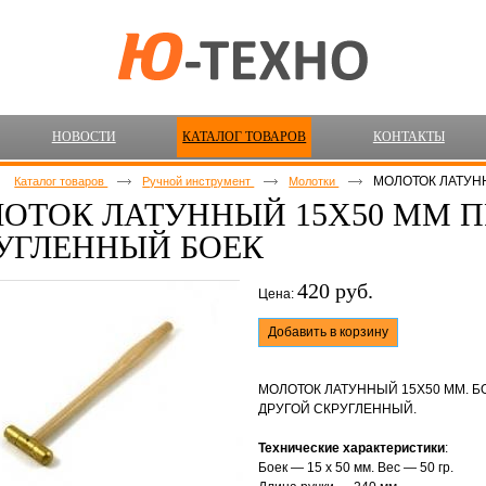
НОВОСТИ
КАТАЛОГ ТОВАРОВ
КОНТАКТЫ
МОЛОТОК ЛАТУН
Каталог товаров
Ручной инструмент
Молотки
ОТОК ЛАТУННЫЙ 15Х50 ММ П
УГЛЕННЫЙ БОЕК
420 руб.
Цена:
Добавить в корзину
МОЛОТОК ЛАТУННЫЙ 15Х50 ММ. Б
ДРУГОЙ СКРУГЛЕННЫЙ.
Технические характеристики
:
Боек — 15 х 50 мм. Вес — 50 гр.