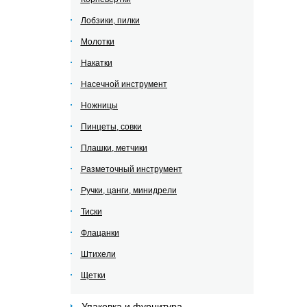
Лобзики, пилки
Молотки
Накатки
Насечной инструмент
Ножницы
Пинцеты, совки
Плашки, метчики
Разметочный инструмент
Ручки, цанги, минидрели
Тиски
Флацанки
Штихели
Щетки
Упаковка и фурнитура