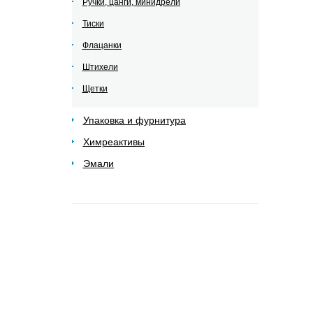
Ручки, цанги, минидрели
Тиски
Флацанки
Штихели
Щетки
Упаковка и фурнитура
Химреактивы
Эмали