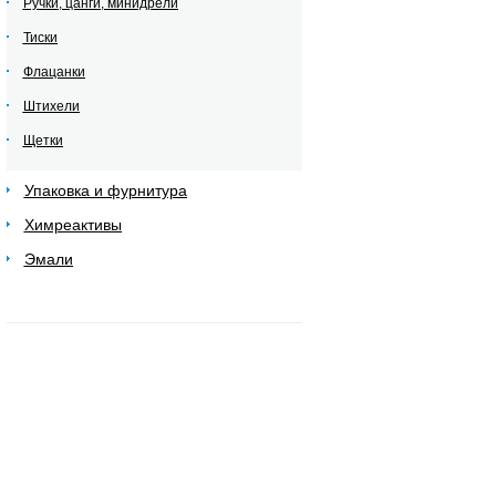
Ручки, цанги, минидрели
Тиски
Флацанки
Штихели
Щетки
Упаковка и фурнитура
Химреактивы
Эмали