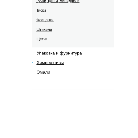
Ручки, цанги, минидрели
Тиски
Флацанки
Штихели
Щетки
Упаковка и фурнитура
Химреактивы
Эмали