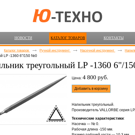
НОВОСТИ
КАТАЛОГ ТОВАРОВ
КОНТАКТЫ
Каталог товаров
Ручной инструмент
Насечной инструмент
Напил
й LP -1360 6"/150 №0
льник треугольный LP -1360 6"/1
4 800 руб.
Цена:
Добавить в корзину
Напильник треугольный.
Производитель VALLORBE серия LP
Технические характеристики
:
Насечка — № 0.
Рабочая длина -150 мм.
Размер рабочей части — 10,3 мм.