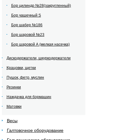
Бор цилиндр №28(закругленный)
Бор чашечный S
Бор шабер №186
Бор шаровой №23
Бор шаровой А (мелкая насечка)
Дискодержатели, шкуркодержатели
Крацовки, щетки
Пушок, фетр, муслин
Резинки
Наждачка для бормашин
Матовки
Весы
Галтовочное оборудование