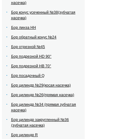
насечка)
Бор конус усеченный №38(зубчатая
насечка)
Бор линза НН
Бор обратный конус №24
Бор отрезной №45
Бор подрезной HD 90°
Бор подрезной HВ 70°
Бор посадочный Q
Бор цилиндр №29(косая насечка)
Бор цилиндр №26(прямая насечка)
Бор цилиндр №34 (прямая зубчатая
насечка)
Бор цилиндр закругленный №36
(зубчатая насечка)
Бор цилиндр R