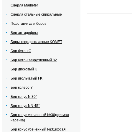
Сверла Maillefer
Сверла стальные спиральные
Подставки для боров
Бор антидефект
Боры твердосплавные KOMET
Бор бутон G
Бор бутон закругленный 82
Бор дисковый К
Бор игольчатый FK
Бор колесо Y
Бор конус N 30°
Бор конус NN 45°
Бор конус усеченный №30(прямая
насечка)
Бор конус усеченный №31(косая