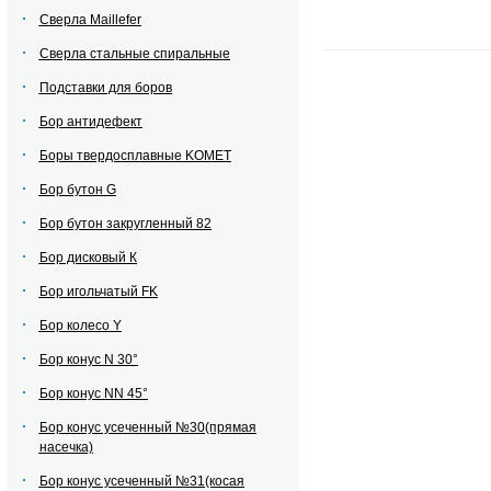
Сверла Maillefer
Сверла стальные спиральные
Подставки для боров
Бор антидефект
Боры твердосплавные KOMET
Бор бутон G
Бор бутон закругленный 82
Бор дисковый К
Бор игольчатый FK
Бор колесо Y
Бор конус N 30°
Бор конус NN 45°
Бор конус усеченный №30(прямая
насечка)
Бор конус усеченный №31(косая