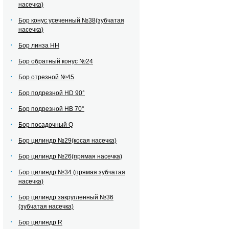
насечка)
Бор конус усеченный №38(зубчатая
насечка)
Бор линза НН
Бор обратный конус №24
Бор отрезной №45
Бор подрезной HD 90°
Бор подрезной HВ 70°
Бор посадочный Q
Бор цилиндр №29(косая насечка)
Бор цилиндр №26(прямая насечка)
Бор цилиндр №34 (прямая зубчатая
насечка)
Бор цилиндр закругленный №36
(зубчатая насечка)
Бор цилиндр R