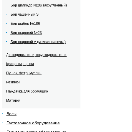
Бор цилиндр №28(закругленный)
Бор чашечный S
Бор шабер №186
Бор шаровой №23
Бор шаровой А (мелкая насечка)
Дискодержатели, шкуркодержатели
Крацовки, щетки
Пушок, фетр, муслин
Резинки
Наждачка для бормашин
Матовки
Весы
Галтовочное оборудование