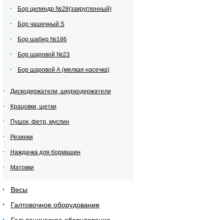
Бор цилиндр №28(закругленный)
Бор чашечный S
Бор шабер №186
Бор шаровой №23
Бор шаровой А (мелкая насечка)
Дискодержатели, шкуркодержатели
Крацовки, щетки
Пушок, фетр, муслин
Резинки
Наждачка для бормашин
Матовки
Весы
Галтовочное оборудование