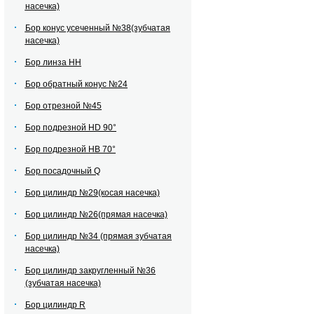
насечка)
Бор конус усеченный №38(зубчатая
насечка)
Бор линза НН
Бор обратный конус №24
Бор отрезной №45
Бор подрезной HD 90°
Бор подрезной HВ 70°
Бор посадочный Q
Бор цилиндр №29(косая насечка)
Бор цилиндр №26(прямая насечка)
Бор цилиндр №34 (прямая зубчатая
насечка)
Бор цилиндр закругленный №36
(зубчатая насечка)
Бор цилиндр R