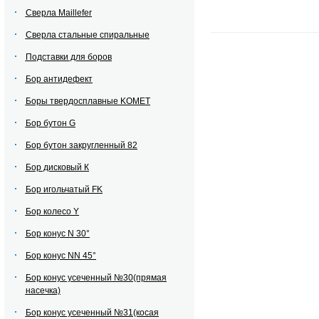
Сверла Maillefer
Сверла стальные спиральные
Подставки для боров
Бор антидефект
Боры твердосплавные KOMET
Бор бутон G
Бор бутон закругленный 82
Бор дисковый К
Бор игольчатый FK
Бор колесо Y
Бор конус N 30°
Бор конус NN 45°
Бор конус усеченный №30(прямая
насечка)
Бор конус усеченный №31(косая