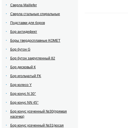
Сверла Maillefer
Сверла стальные спиральные
Подставки для боров
Бор антидефект
Боры твердосплавные KOMET
Бор бутон G
Бор бутон закругленный 82
Бор дисковый К
Бор игольчатый FK
Бор колесо Y
Бор конус N 30°
Бор конус NN 45°
Бор конус усеченный №30(прямая
насечка)
Бор конус усеченный №31(косая