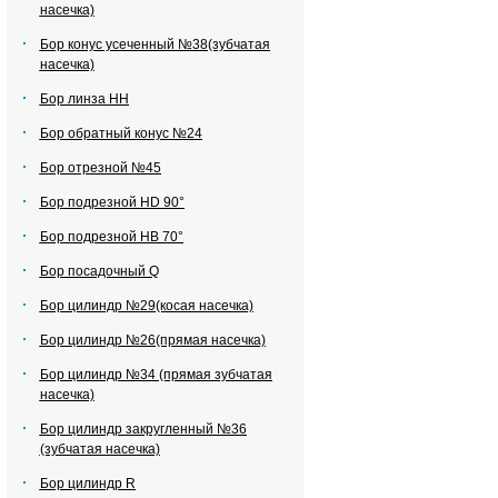
насечка)
Бор конус усеченный №38(зубчатая
насечка)
Бор линза НН
Бор обратный конус №24
Бор отрезной №45
Бор подрезной HD 90°
Бор подрезной HВ 70°
Бор посадочный Q
Бор цилиндр №29(косая насечка)
Бор цилиндр №26(прямая насечка)
Бор цилиндр №34 (прямая зубчатая
насечка)
Бор цилиндр закругленный №36
(зубчатая насечка)
Бор цилиндр R