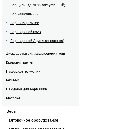
Бор цилиндр №28(закругленный)
Бор чашечный S
Бор шабер №186
Бор шаровой №23
Бор шаровой А (мелкая насечка)
Дискодержатели, шкуркодержатели
Крацовки, щетки
Пушок, фетр, муслин
Резинки
Наждачка для бормашин
Матовки
Весы
Галтовочное оборудование