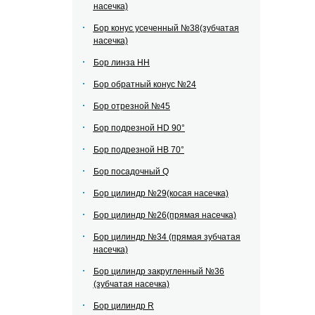
насечка)
Бор конус усеченный №38(зубчатая
насечка)
Бор линза НН
Бор обратный конус №24
Бор отрезной №45
Бор подрезной HD 90°
Бор подрезной HВ 70°
Бор посадочный Q
Бор цилиндр №29(косая насечка)
Бор цилиндр №26(прямая насечка)
Бор цилиндр №34 (прямая зубчатая
насечка)
Бор цилиндр закругленный №36
(зубчатая насечка)
Бор цилиндр R