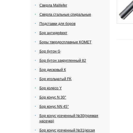
Сверла Maillefer
Сверла стальные спиральные
Подставки для боров
Бор антидефект
Боры твердосплавные KOMET
Бор бутон G
Бор бутон закругленный 82
Бор дисковый К
Бор игольчатый FK
Бор колесо Y
Бор конус N 30°
Бор конус NN 45°
Бор конус усеченный №30(прямая
насечка)
Бор конус усеченный №31(косая