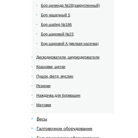
Бор цилиндр №28(закругленный)
Бор чашечный S
Бор шабер №186
Бор шаровой №23
Бор шаровой А (мелкая насечка)
Дискодержатели, шкуркодержатели
Крацовки, щетки
Пушок, фетр, муслин
Резинки
Наждачка для бормашин
Матовки
Весы
Галтовочное оборудование