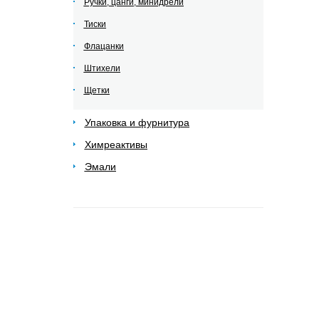
Ручки, цанги, минидрели
Тиски
Флацанки
Штихели
Щетки
Упаковка и фурнитура
Химреактивы
Эмали