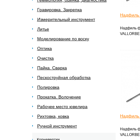
Геммология, оценка, диагностика
Гравировка. Закрепка
Надфиль
Измерительный инструмент
Надфиль ф
Литье
VALLORBE 
Моделирование по воску
Оптика
Очистка
Пайка. Сварка
Пескоструйная обработка
Полировка
Прокатка. Волочение
Рабочее место ювелира
Надфиль
Рихтовка, ковка
Ручной инструмент
Надфиль ф
VALLORBE 
Корневертки