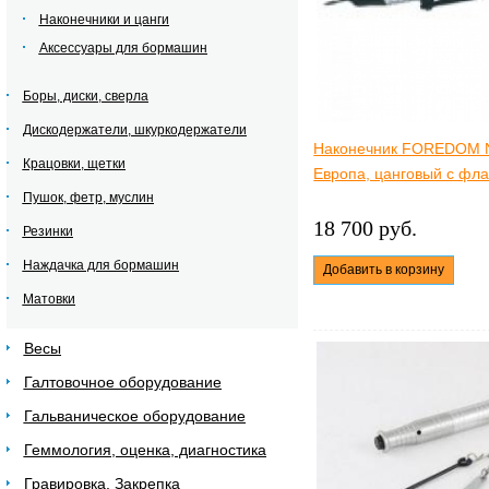
Наконечники и цанги
Аксессуары для бормашин
Боры, диски, сверла
Дискодержатели, шкуркодержатели
Наконечник FOREDOM N
Крацовки, щетки
Европа, цанговый с фл
Пушок, фетр, муслин
18 700 руб.
Резинки
Наждачка для бормашин
Добавить в корзину
Матовки
Весы
Галтовочное оборудование
Гальваническое оборудование
Геммология, оценка, диагностика
Гравировка. Закрепка